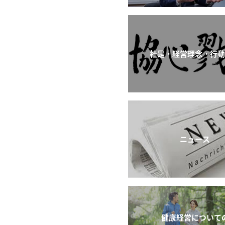
社是・経営理念・行
ニュース
健康経営について