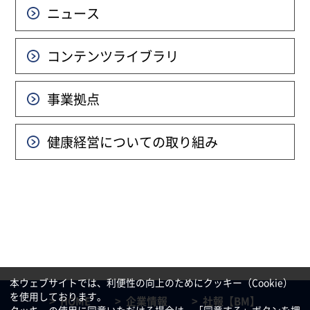
ニュース
コンテンツライブラリ
事業拠点
健康経営についての
取り組み
本ウェブサイトでは、利便性の向上のためにクッキー（Cookie）
を使用しております。
HOME
企業情報
社報【BM】
クッキーの使用に同意いただける場合は、「同意する」ボタンを押