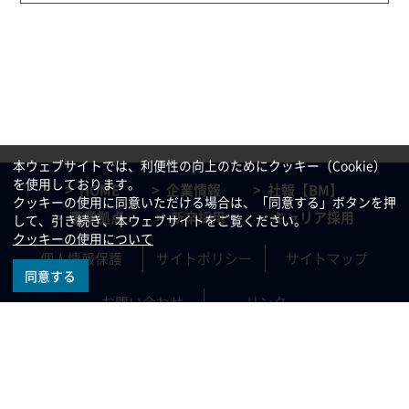
本ウェブサイトでは、利便性の向上のためにクッキー（Cookie）
を使用しております。
HOME
企業情報
社報【BM】
クッキーの使用に同意いただける場合は、「同意する」ボタンを押
事業拠点
新卒採用
キャリア採用
して、引き続き、本ウェブサイトをご覧ください。
クッキーの使用について
個人情報保護
サイトポリシー
サイトマップ
同意する
お問い合わせ
リンク
All rights reserved, Copyright©
2021 KAJIMA TATEMONO SOGO KANRI CO.,LTD.