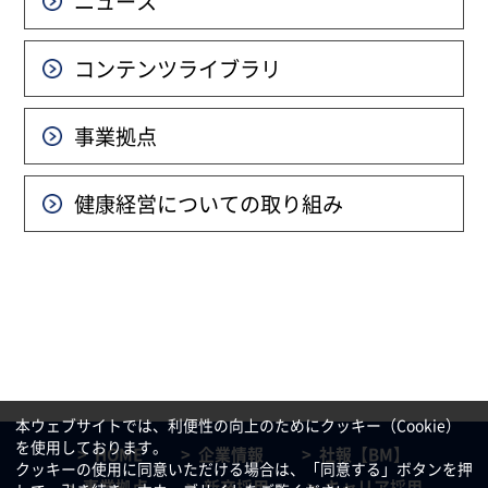
ニュース
コンテンツライブラリ
事業拠点
健康経営についての
取り組み
本ウェブサイトでは、利便性の向上のためにクッキー（Cookie）
を使用しております。
HOME
企業情報
社報【BM】
クッキーの使用に同意いただける場合は、「同意する」ボタンを押
事業拠点
新卒採用
キャリア採用