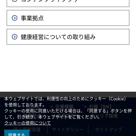
事業拠点
健康経営についての
取り組み
本ウェブサイトでは、利便性の向上のためにクッキー（Cookie）
を使用しております。
HOME
企業情報
社報【BM】
クッキーの使用に同意いただける場合は、「同意する」ボタンを押
事業拠点
新卒採用
キャリア採用
して、引き続き、本ウェブサイトをご覧ください。
クッキーの使用について
個人情報保護
サイトポリシー
サイトマップ
同意する