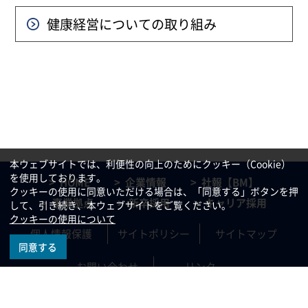
健康経営についての
取り組み
本ウェブサイトでは、利便性の向上のためにクッキー（Cookie）
を使用しております。
HOME
企業情報
社報【BM】
クッキーの使用に同意いただける場合は、「同意する」ボタンを押
事業拠点
新卒採用
キャリア採用
して、引き続き、本ウェブサイトをご覧ください。
クッキーの使用について
個人情報保護
サイトポリシー
サイトマップ
同意する
お問い合わせ
リンク