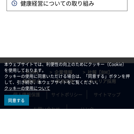
健康経営についての
取り組み
本ウェブサイトでは、利便性の向上のためにクッキー（Cookie）
を使用しております。
HOME
企業情報
社報【BM】
クッキーの使用に同意いただける場合は、「同意する」ボタンを押
事業拠点
新卒採用
キャリア採用
して、引き続き、本ウェブサイトをご覧ください。
クッキーの使用について
個人情報保護
サイトポリシー
サイトマップ
同意する
お問い合わせ
リンク
All rights reserved, Copyright©