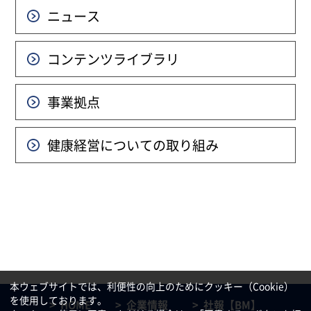
ニュース
コンテンツライブラリ
事業拠点
健康経営についての
取り組み
本ウェブサイトでは、利便性の向上のためにクッキー（Cookie）
を使用しております。
HOME
企業情報
社報【BM】