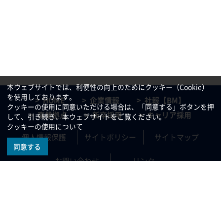
本ウェブサイトでは、利便性の向上のためにクッキー（Cookie）
を使用しております。
HOME
企業情報
社報【BM】
クッキーの使用に同意いただける場合は、「同意する」ボタンを押
事業拠点
新卒採用
キャリア採用
して、引き続き、本ウェブサイトをご覧ください。
クッキーの使用について
個人情報保護
サイトポリシー
サイトマップ
同意する
お問い合わせ
リンク
All rights reserved, Copyright©
2021 KAJIMA TATEMONO SOGO KANRI CO.,LTD.