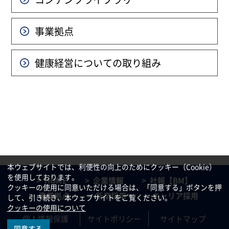
事業拠点
健康経営についての
取り組み
本ウェブサイトでは、利便性の向上のためにクッキー（Cookie）
を使用しております。
HOME
企業情報
社報【BM】
クッキーの使用に同意いただける場合は、「同意する」ボタンを押
事業拠点
新卒採用
キャリア採用
して、引き続き、本ウェブサイトをご覧ください。
クッキーの使用について
個人情報保護
サイトポリシー
サイトマップ
同意する