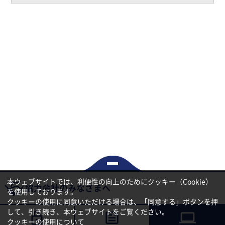
本ウェブサイトでは、利便性の向上のためにクッキー（Cookie）
協力会社のみなさまへ
を使用しております。
HOME
企業情報
社報【BM】
クッキーの使用に同意いただける場合は、「同意する」ボタンを押
事業拠点
新卒採用
キャリア採用
して、引き続き、本ウェブサイトをご覧ください。
クッキーの使用について